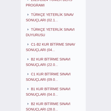
PROGRAMI
TÜRKÇE YETERLİK SINAV
SONUÇLARI (02.1...
TÜRKÇE YETERLİK SINAVI
DUYURUSU
C1-B2 KUR BİTİRME SINAV
SONUÇLARI (04...
B2 KUR BİTİRME SINAVI
SONUÇLARI (22.0...
C1 KUR BİTİRME SINAVI
SONUÇLARI (09.0...
B1 KUR BİTİRME SINAVI
SONUÇLARI (04.0...
B2 KUR BİTİRME SINAVI
SONUÇLARI (28.0...