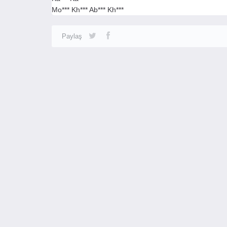
Mo*** Kh*** Ab*** Kh***
Paylaş