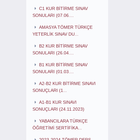
C1 KUR BİTİRME SINAV
SONULARI (07.06....
AMASYA TÖMER TÜRKÇE
YETERLİK SINAV DU...
B2 KUR BİTİRME SINAV
SONULARI (26.04....
B1 KUR BİTİRME SINAV
SONULARI (01.03....
A2-B2 KUR BİTİRME SINAVI
SONUÇLARI (1...
A1-B1 KUR SINAVI
SONUÇLARI (24.11.2023)
YABANCILARA TÜRKÇE
ÖĞRETİMİ SERTİFİKA...
2023-2024 TÖMER DERS