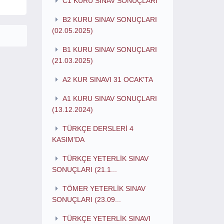
C1 KURU SINAV SONUÇLARI
B2 KURU SINAV SONUÇLARI
(02.05.2025)
B1 KURU SINAV SONUÇLARI
(21.03.2025)
A2 KUR SINAVI 31 OCAK'TA
A1 KURU SINAV SONUÇLARI
(13.12.2024)
TÜRKÇE DERSLERİ 4
KASIM'DA
TÜRKÇE YETERLİK SINAV
SONUÇLARI (21.1...
TÖMER YETERLİK SINAV
SONUÇLARI (23.09...
TÜRKÇE YETERLİK SINAVI